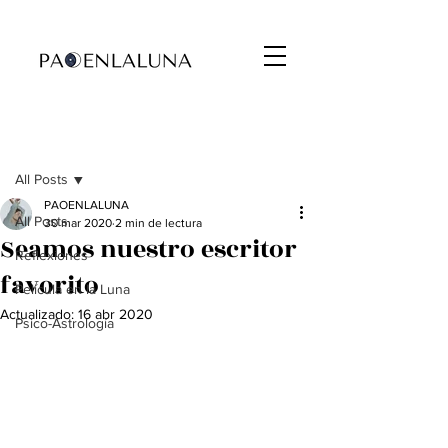
Entrada
All Posts
PAOENLALUNA
All Posts
30 mar 2020
2 min de lectura
Seamos nuestro escritor
Reflexiones
favorito
Película en la Luna
Actualizado:
16 abr 2020
Psico-Astrología