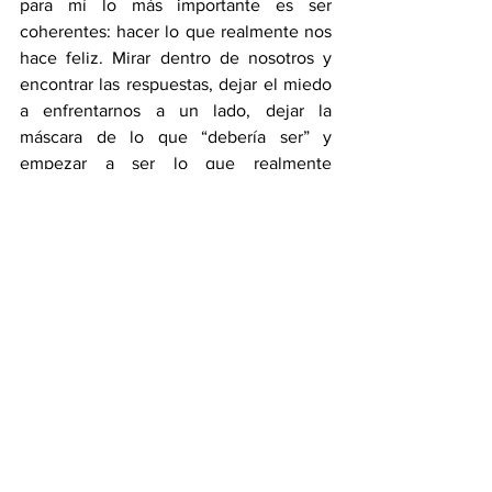
para mí lo más importante es ser 
coherentes: hacer lo que realmente nos 
hace feliz. Mirar dentro de nosotros y 
encontrar las respuestas, dejar el miedo 
a enfrentarnos a un lado, dejar la 
máscara de lo que “debería ser” y 
empezar a ser lo que realmente 
queremos ser. Para muchos de nosotros, 
nuestras metas pueden estar ligadas con 
el “amor al arte”, y probablemente al 
principio nos cueste pagar las cuentas, 
pero en estos casos creo que lo 
importante es negociar con uno, trabajar 
en algo que te genere ganancias para 
así, poder dedicarnos a eso que nos 
mueve.  
Nosotros tenemos el poder de elegir 
cómo queremos vivir nuestra vida. 