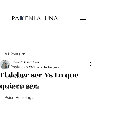
Entrada
All Posts
PAOENLALUNA
All Posts
15 abr 2020
4 min de lectura
El deber ser Vs Lo que
Reflexiones
quiero ser
Película en la Luna
Psico-Astrología