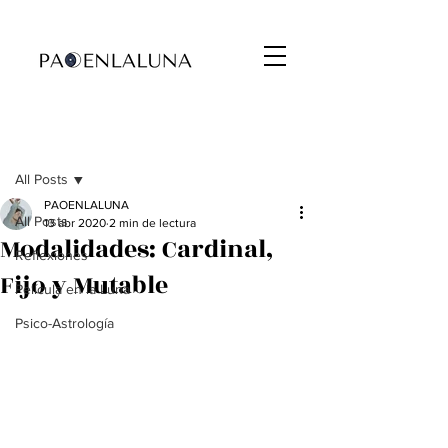
Entrada
All Posts
PAOENLALUNA
All Posts
13 abr 2020
2 min de lectura
Modalidades: Cardinal,
Reflexiones
Fijo y Mutable
Película en la Luna
Psico-Astrología