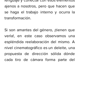
lenguaje y conectar con esos elementos 
ajenos a nosotros, pero que hacen que 
se haga el trabajo interno y ocurra la 
transformación.
Si son amantes del género, ¡tienen que 
verla!, en este caso observamos una 
espléndida reelaboración del mismo. A 
nivel cinematográfico es un deleite, una 
propuesta de dirección sólida dónde 
cada tiro de cámara forma parte del 
diálogo de lo acontecido. Sus 
personajes son arquetípicos logrando 
una conexión al instante con los 
mismos. Situaciones que parecen 
absurdas, pero que no son ajenas a 
nosotros y que la mismas nos causan 
ese humor por lo conocido. A nivel de 
Diseño de Producción se trabaja lo 