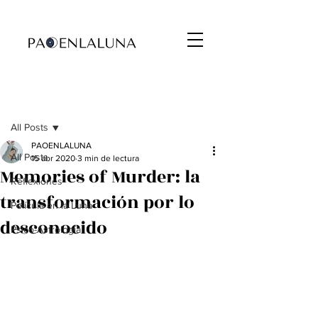
Entrada
All Posts
PAOENLALUNA
All Posts
15 abr 2020
3 min de lectura
Memories of Murder: la
Reflexiones
transformación por lo
Película en la Luna
desconocido
Psico-Astrología